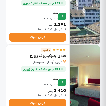
407 م من متحف الفنون زيورخ
ممتاز
9
تقييم للنزلاء 311
1,391
ر.س
1 ليلة (شامل الضرائب) · 1 غرفة
عرض الغرف
★★★★
4 نجوم
فندق جلوكينهوف زيورخ
1. زيورخ أولد تاون–سيتي سنتر
974 م من متحف الفنون زيورخ
ممتاز
9
تقييم للنزلاء 948
1,410
ر.س
1 ليلة (شامل الضرائب) · 1 غرفة
عرض الغرف