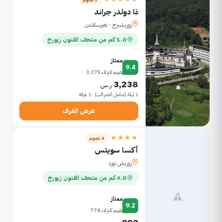
ذا دولدر جراند
زوريشبرج - هيرسلاندن
1.8 كم من متحف الفنون زيورخ
ممتاز
9.4
تقييم للنزلاء 3,075
3,238
ر.س
1 ليلة (شامل الضرائب) · 1 غرفة
عرض الغرف
★★★★
4 نجوم
أكسا سويتس
زوريش نورد
4.8 كم من متحف الفنون زيورخ
ممتاز
9.2
تقييم للنزلاء 778