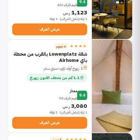
9.4
تقييم للنزلاء 466
1,123
ر.س
1 ليلة (شامل الضرائب) · 1 غرفة
عرض الغرف
★★★★
4 نجوم
شقة Lowenplatz بالقرب من محطة
باي Airhome
1. زيورخ أولد تاون–سيتي سنتر
1.1 كم من متحف الفنون زيورخ
ممتاز
9.4
تقييم للنزلاء 90
3,080
ر.س
1 ليلة (شامل الضرائب) · 1 غرفة
عرض الغرف
★★★★★
5 نجوم