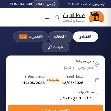
ترخيص وزارة السياحة 73105299
ر.س · SAR
+966 920 033 839
الباقات
الفنادق
تأشيرات
قريباً
بحث ذكي
ماهي وجهتك؟
تسجيل الوصول
تسجيل المغادرة
ليلة واحدة
14/08/2026
13/08/2026
عدد الضيوف
1 غرفة · 1 بالغ · 0 طفل
ابحث عن فنادق