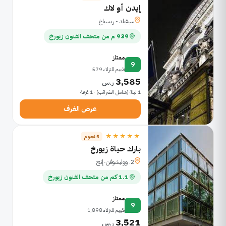
إيدن أو لاك
سيفيلد - ريسباخ
939 م من متحف الفنون زيورخ
ممتاز
9
تقييم للنزلاء 579
3,585
ر.س
1 ليلة (شامل الضرائب) · 1 غرفة
عرض الغرف
★★★★★
5 نجوم
بارك حياة زيورخ
2. ووليشوفن-إنج
1.1 كم من متحف الفنون زيورخ
ممتاز
9
تقييم للنزلاء 1,898
3,521
ر.س