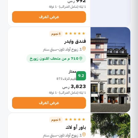
992
ر.س
1 ليلة (شامل الضرائب) · 1 غرفة
عرض الغرف
★★★★★
5 نجوم
فندق وايدر
1. زيورخ أولد تاون–سيتي سنتر
710 م من متحف الفنون زيورخ
ممتاز
9.2
تقييم للنزلاء 873
3,823
ر.س
1 ليلة (شامل الضرائب) · 1 غرفة
عرض الغرف
★★★★★
5 نجوم
باور أو لاك
1. زيورخ أولد تاون–سيتي سنتر