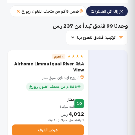
ضمن 5 كم من متحف الفنون زيورخ
إزالة كل الفلاتر (1)
وجدنا
99
فندق تبدأ من 237 ر.س
★★★★
4 نجوم
شقة Airhome Limmatquai River
View
1. زيورخ أولد تاون–سيتي سنتر
523 م من متحف الفنون زيورخ
ممتاز
10
تقييم للنزلاء 1
4,012
ر.س
1 ليلة (شامل الضرائب) · 1 غرفة
عرض الغرف