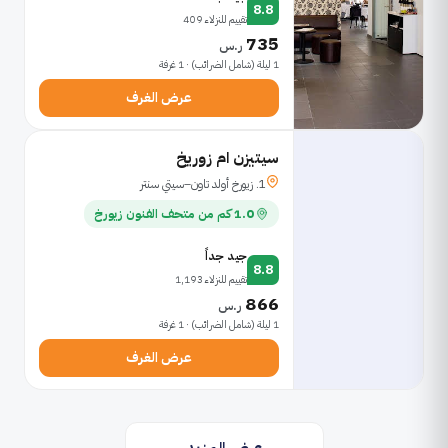
8.8
تقييم للنزلاء 409
735
ر.س
1 ليلة (شامل الضرائب) · 1 غرفة
عرض الغرف
سيتيزن ام زوريخ
1. زيورخ أولد تاون–سيتي سنتر
1.0 كم من متحف الفنون زيورخ
جيد جداً
8.8
تقييم للنزلاء 1,193
866
ر.س
1 ليلة (شامل الضرائب) · 1 غرفة
عرض الغرف