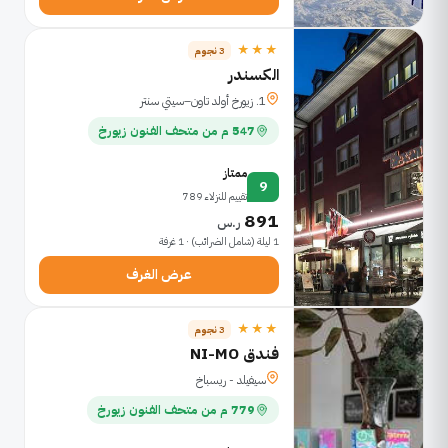
★★★
3 نجوم
الكسندر
1. زيورخ أولد تاون–سيتي سنتر
547 م من متحف الفنون زيورخ
ممتاز
9
تقييم للنزلاء 789
891
ر.س
1 ليلة (شامل الضرائب) · 1 غرفة
عرض الغرف
★★★
3 نجوم
فندق NI-MO
سيفيلد - ريسباخ
779 م من متحف الفنون زيورخ