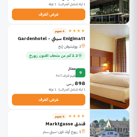
1 ليلة (شامل الضرائب) · 1 غرفة
عرض الغرف
★★★★
4 نجوم
Enigimatt سيتي - Gardenhotel
2. ووليشوفن-إنج
2.2 كم من متحف الفنون زيورخ
ممتاز
9
تقييم للنزلاء 967
898
ر.س
1 ليلة (شامل الضرائب) · 1 غرفة
عرض الغرف
★★★★
4 نجوم
فندق Marktgasse
1. زيورخ أولد تاون–سيتي سنتر