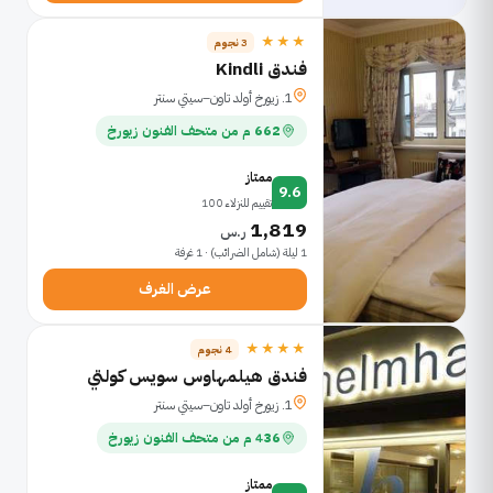
★★★
3 نجوم
فندق Kindli
1. زيورخ أولد تاون–سيتي سنتر
662 م من متحف الفنون زيورخ
ممتاز
9.6
تقييم للنزلاء 100
1,819
ر.س
1 ليلة (شامل الضرائب) · 1 غرفة
عرض الغرف
★★★★
4 نجوم
فندق هيلمهاوس سويس كولتي
1. زيورخ أولد تاون–سيتي سنتر
436 م من متحف الفنون زيورخ
ممتاز