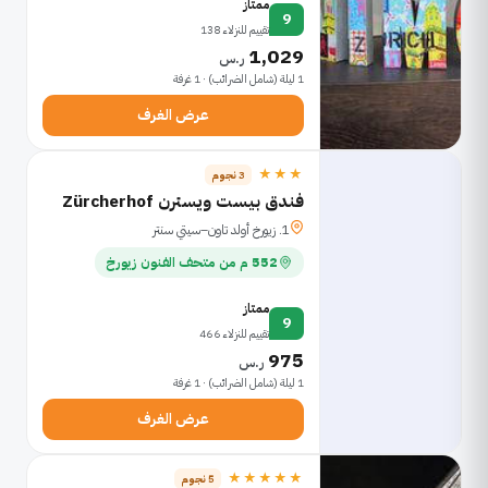
ممتاز
9
تقييم للنزلاء 138
1,029
ر.س
1 ليلة (شامل الضرائب) · 1 غرفة
عرض الغرف
★★★
3 نجوم
فندق بيست ويسترن Zürcherhof
1. زيورخ أولد تاون–سيتي سنتر
552 م من متحف الفنون زيورخ
ممتاز
9
تقييم للنزلاء 466
975
ر.س
1 ليلة (شامل الضرائب) · 1 غرفة
عرض الغرف
★★★★★
5 نجوم