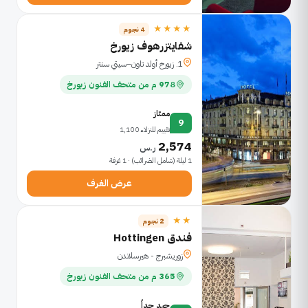
★★★★
4 نجوم
شفايتزرهوف زيورخ
1. زيورخ أولد تاون–سيتي سنتر
978 م من متحف الفنون زيورخ
ممتاز
9
تقييم للنزلاء 1,100
2,574
ر.س
1 ليلة (شامل الضرائب) · 1 غرفة
عرض الغرف
★★
2 نجوم
فندق Hottingen
زوريشبرج - هيرسلاندن
365 م من متحف الفنون زيورخ
جيد جداً