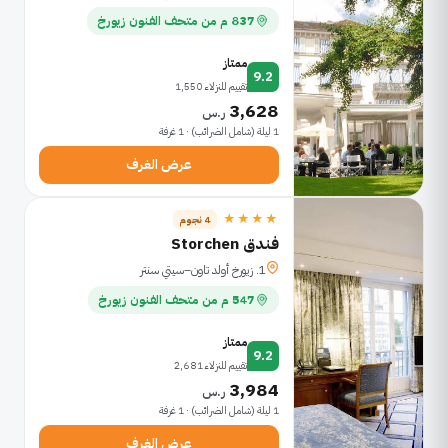
837 م من متحف الفنون زيورخ
ممتاز
9.2
تقييم للنزلاء 1,550
3,628
ر.س
1 ليلة (شامل الضرائب) · 1 غرفة
عرض الغرف
★★★★
4 نجوم
فندق Storchen
1. زيورخ أولد تاون–سيتي سنتر
547 م من متحف الفنون زيورخ
ممتاز
9.2
تقييم للنزلاء 2,681
3,984
ر.س
1 ليلة (شامل الضرائب) · 1 غرفة
عرض الغرف