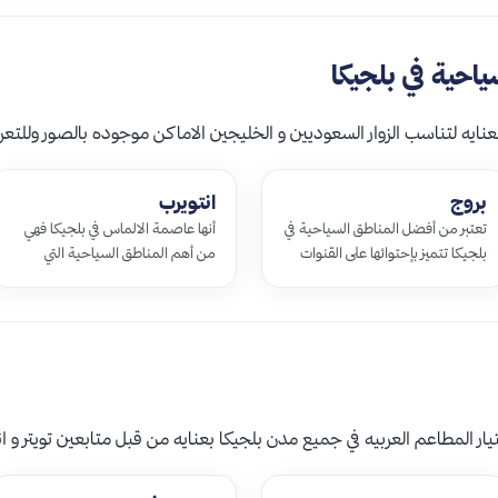
احية في بلجيكا
عنايه لتناسب الزوار السعوديين و الخليجين الاماكن موجوده بالصور وللتعر
بروج
انتويرب
تعتبر من أفضل المناطق السياحية في
أنها عاصمة الالماس في بلجيكا فهي
بلجيكا تتميز بإحتوائها على القنوات
من أهم المناطق السياحية التي
المائية و الجسور الحجرية تشبه تلك
تشتهر بصناعة الألماس تحتوي على
الجسور الموجودة في مدينة في…
مجموعة كبيرة من المتاجر التي تبيع
ال…
 المطاعم العربيه في جميع مدن بلجيكا بعنايه من قبل متابعين تويتر و ا