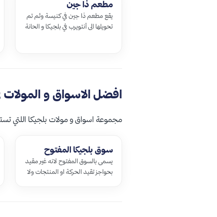
مطعم ذا جين
يقع مطعم ذا جين في كنيسة وثم تم
تحويلها الى أنتويرب في بلجيكا و الحانة
الرومنسية في موندريان لندن وارشي
روز في استراليا فقد فكانو …
افضل الاسواق و المولات في
مجموعة اسواق و مولات بلجيكا اللتي تستحق 
سوق بلجيكا المفتوح
يسمى بالسوق المفتوح لانه غير مقيد
بحواجز تقيد الحركة او المنتجات ولا
يوجد رقابة شديدة من الحكومة
مثل الأسواق الأخرى يعد من أهم
الا…