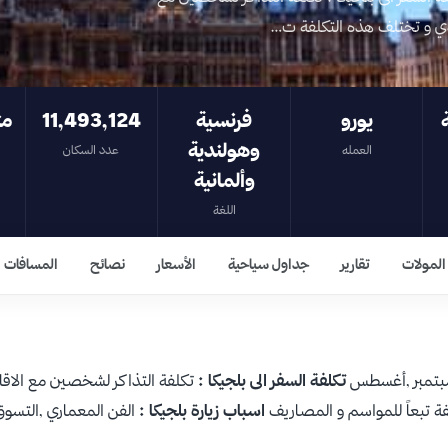
يورو
فرنسية
11,493,124
مت
وهولندية
العمله
عدد السكان
وألمانية
اللغة
المولات
تقارير
جداول سياحية
الأسعار
نصائح
المسافات
,سبتمبر ,أغسطس
تكلفة السفر الى بلجيكا :
اسباب زيارة بلجيكا :
الفن المعماري ,التسوق