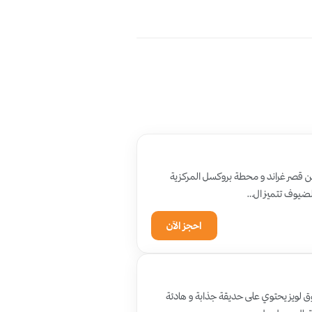
ن قصر غراند و محطة بروكسل المركزية
الضيوف تتميز ال…
احجز الآن
ا فندق 5 نجوم يبعد 50 متر عن مركز التسوق لويز يحتوي على حديقة جذابة و هادئة