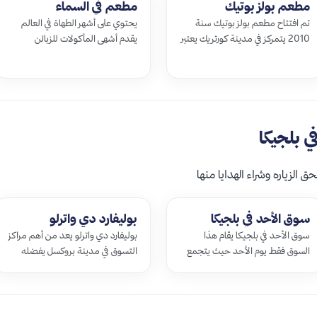
مطعم بولز بوتيك
مطعم في السماء
تم افتتاح مطعم بولز بوتيك سنة
يحتوي على أشهر الطهاة في العالم
2010 يتمركز في مدينة كورتريك يعتبر
يقدم أشهى المأكولات للزبائن
من أهم المطاعم التي اشتهرت بسرعة
يستقبل فقط 22 ضيفاً يومياً لا
كبيرة السبب في ذلك هو الطعام الط…
يسمح في استخدام النار أثناء الطهي
حرصاً…
 بلجيكا
الزياره وشراء الهدايا منها
سوق الأحد في بلجيكا
بوليفارد دي واترلو
سوق الأحد في بلجيكا يقام هذا
بوليفارد دي واترلو يعد من أهم مراكز
السوق فقط يوم الأحد حيث يتجمع
التسوق في مدينة بروكسل يفضله
عدد كبير من التجار لبيع منتجاتهم
البلجيكيين كثيراً يتمركز وسط المباني
المختلفة ويبدأ من الساعة 6 صباحاً
السكنية و يفضله الكثير من ال…
في م…