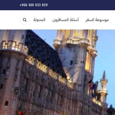
+966 920 033 839
موسوعة السفر
أسئلة المسافرون
المدونة