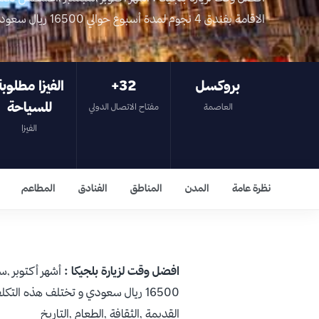
الاقامة بفندق 4 نجوم لمدة أسبوع حوالي 16500 ريال سعودي و تختلف هذه التكلفة ت…
بروكسل
‎+32
الفيزا مطلوبة
للسياحة
العاصمة
مفتاح الاتصال الدولي
الفيزا
نظرة عامة
المدن
المناطق
الفنادق
المطاعم
افضل وقت لزيارة بلجيكا :
أشهر أكتوبر 
16500 ريال سعودي و تختلف هذه التكلفة تبعاً للمواسم و المصاريف
القديمة ,الثقافة ,الطعام ,التاريخ