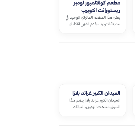
مطعم كوالالمبور لومبر
ريستورانت انتويرب
بيلجيوم
يعتبر هذا المطعم الماليزي الوحيد في
مدينة انتويرب يقدم اشهى الأطباق
التي تجعلك تزور هذا المطعم كثيراً
كما يتميز بأجوائه الجذابة و …
الميدان الكبير غراند بلازا
الميدان الكبير غراند بلازا يضم هذا
السوق منتجات الزهور و النباتات
الجذابة فأن الزوار لا يذهبون إلى سوق
أخر لشراء الزهور غير سوق غر…