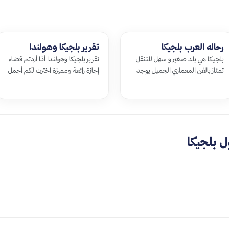
رحاله العرب بلجيكا
تقرير بلجيكا وهولندا
بلجيكا هي بلد صغير و سهل للتنقل
تقرير بلجيكا وهولندا أذا أردتم قضاء
تمتاز بالفن المعماري الجميل يوجد
إجازة رائعة ومميزة اخترت لكم أجمل
فيها اروع الشواطئ و الغابات و …
بلدان العالم والمطلة على …
 بلجيكا