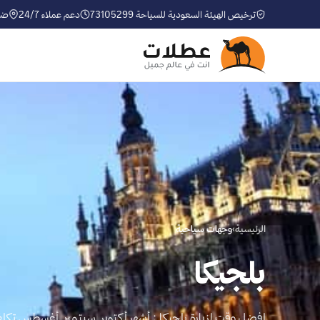
ترخيص الهيئة السعودية للسياحة 73105299
دعم عملاء 24/7
ضم
الرئيسية
›
وجهات سياحية
بلجيكا
افضل وقت لزيارة بلجيكا : أشهر أكتوبر ,سبتمبر ,أغسطس تكلفة