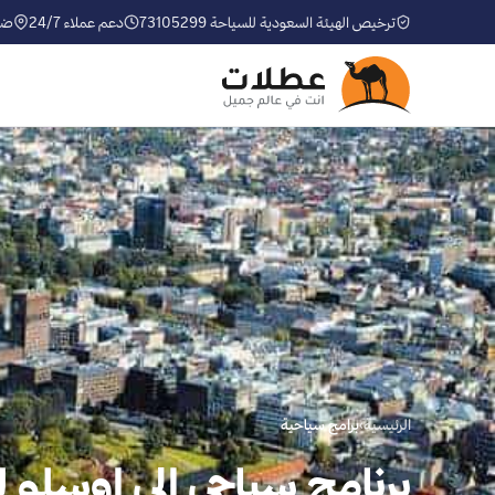
ترخيص الهيئة السعودية للسياحة 73105299
دعم عملاء 24/7
ضم
الرئيسية
›
برامج سياحية
برنامج سياحي الى اوسلو لمدة 