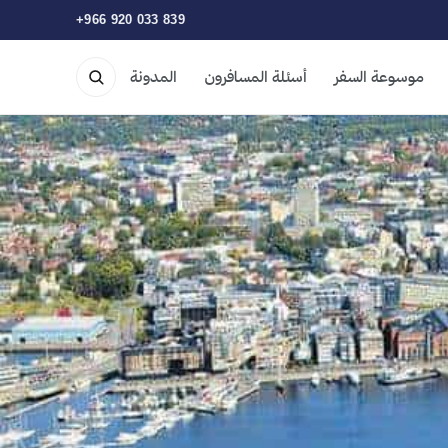
+966 920 033 839
موسوعة السفر
أسئلة المسافرون
المدونة